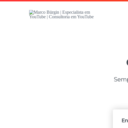
Sempr
En